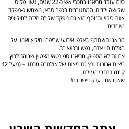
כיום עובד מריאנו במכבי אש כ-22 שנים, נשוי פלוס
דים, המתגוררים בכפר סבא, משמש כ-מפקד
י ובנוסף הוא
גם מפקד של "היחידה לחילוצים
תתף באלפי אירועי שריפה וחילוץ ואמון על
אדם, נפש ורכוש רב.
מספיק, מריאנו ספורטאי מצטיין שנוהג לרוץ
ריצות ארוכות ורץ גם ריצות של אולטרה מרתון – (מעל 42
י העולם.
ענק ויישר כח!
ר החדשות השרון