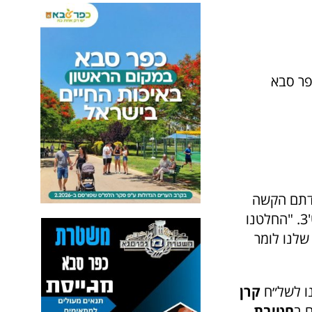
פר סבא
ודתם הקשה
ומסירותם לנו הקהילה", מספרות מיכל בכר מכיתה ט'7 וזוהר צברי מכיתה ט'3. "החלטנו
שלנו לומר
נו לשל״ח
קרן
ם ב
חטיבת