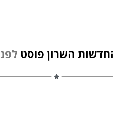
חדשות השרון פוסט
פ
נ
י
ל