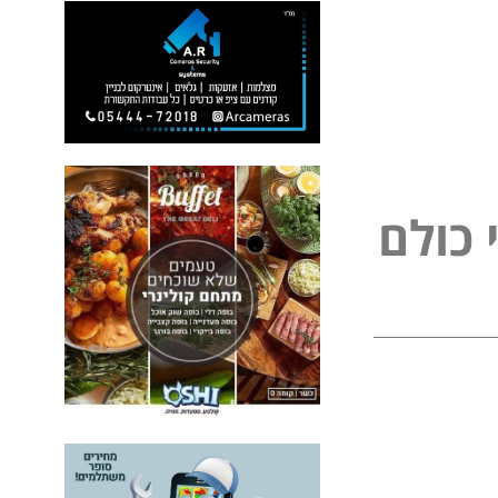
כ
ו
ל
ם
ל