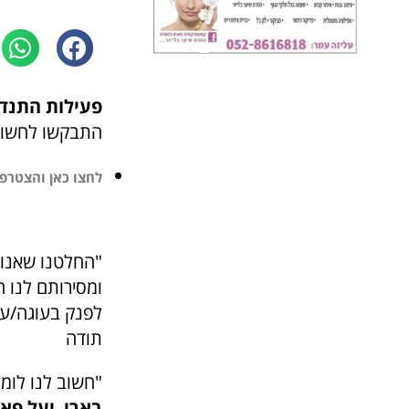
פעילות התנד
התבקשו לחשוב 
לחצו כאן והצטרפו ל-25 אלף חברים 
"החלטנו שאנו 
לפנק בעוגה/עו
תודה
"חשוב לנו לומ
בארי
,
יעל פא