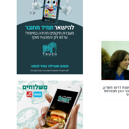
צת דרום השרון,
ני גונן מצטרפת
ט