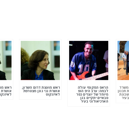
ומשרד
הראפ המקומי עולה
ראש מועצת דרום השרון,
ראש מוע
 תכנון
לבמה: ערב היפ הופ
אושרת גני גונן מצטרפת
אושרת ג
שכונת
מיוחד של יוצרים כפר
לאיזנקוט
לאיזנקו
בעיר
סבאיים יתקיים בגן
הארכיאולוגי בעיר