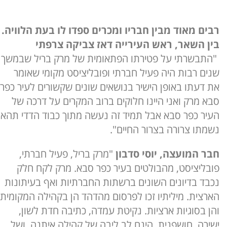
רבים מאוד מבין חבריו ומכרים ספדו לו בעת הלוויה.
בין השאר, ראש העירייה דאז צביקה צרפתי
"התבשרתי על פטירתו הפתאומית של מרק בריל שבמשך
שנים רבות היה פעיל חברתי ופובליציסט מקומי שאומר
את דעתו באופן הישיר בנושאים שונים שקשורים לעיר כפר
סבא מרק ואני היינו חלוקים ברוב המקרים על דרכה של
העיר כפר סבא אבל תמיד זה נעשה מתוך כבוד הדדי תהא
נשמתו צרורה בצרור החיים".
חבר המועצה, יוסי סדבון
"מרק בריל, פעיל חברתי,
פובליציסט, מהבולטים בעיר כפר סבא. מרק לקח חלק
נכבד בדיונים השונים ברשתות החברתיות ואף בעיתונות
הארצית. מיליתיו זכו לפרסום מהדהד הן בקהילה המקומית
והן בסוגיות ארציות. נקיטת עמדה, כתיבה חדת לשון,
ישירה, חושפנית, הינם לב ליבה של קהילה איתנה, ושל