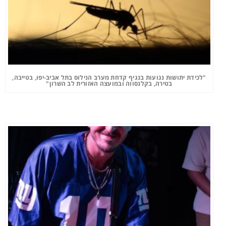
"לכידת יתושות נגועות בנגיף קדחת מערב הנילוס בתל אביב-יפו, בטייבה,
בטירה, בקלנסווה ובמועצה האזורית לב השרון"