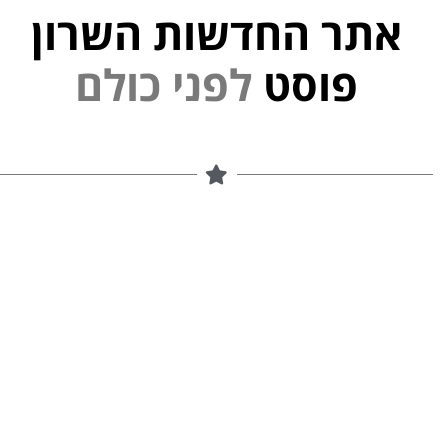
אתר החדשות השרון
פוסט
ל
פ
נ
י