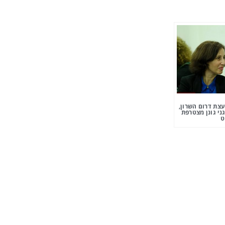
צת דרום השרון,
ני גונן מצטרפת
ט