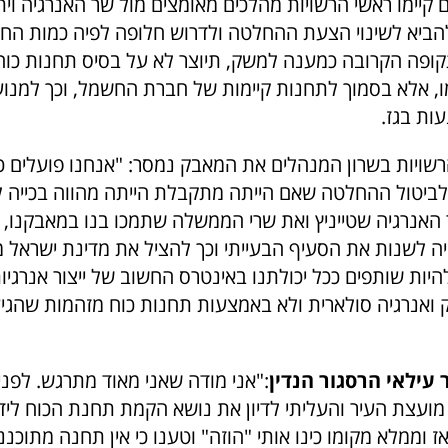
 קיימו ראשי הרשויות מהלכים מאומצים מול שר האנרגיה וית
ביא לשינוי הצעת ההחלטה ולדרוש חלופה לפיה כמות הח
קופה הקרובה כמענה למשק, תיוצר לא על בסיס תחנות כו
ו, אלא בסמוך לתחנות קיימות של חברת החשמל, וכך למנוע
ות בגז.
רשויות בשרון המנהלים את המאבק נמסר: "אנחנו פועלים כ
 לביטול ההחלטה שאם הייתה מתקבלת הייתה מהווה בכייה ל
האנרגיה שטייניץ ואת שרי הממשלה שתמכו בנו במאבקנו,
ה לשנות את הסעיף הבעייתי וכך להציל את מדינת ישראל 
היות שותפים ככל יכולתנו באינטרס החשוב של ייצור אנרגיות
ק ואנרגיה סולארית ולא באמצעות תחנות כוח מזהמות שהגיע
 עילאי הרסגור הנדין
:"אני מודה שאני מאוד מתרגש. לפני
מועצת העיר והעליתי לדיון את נושא הקמת תחנת הכוח ליד
ז וממלא מקומו כינו אותי "הוזה" וטענו כי אין תחנה מתוכננ