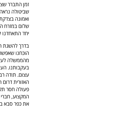
זמן התברר שצד
שביטולה נראה 
ואמונה בצדקת 
שלום במזרח התי
יחד התאחדנו למ
בדרך להשגת הי
הוכחנו שאפשר 
מהממשלה לעשו
בעקבותנו. הער
עצום. תודה רב
האזורית דרום ה
פעולה חסר תקד
המקצוע, חברי ה
את כפר סבא בת