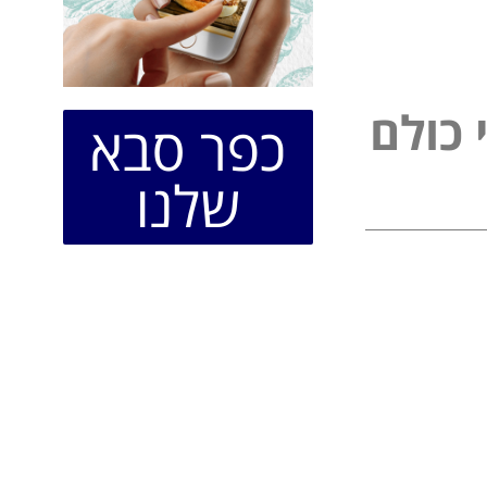
כ
ו
ל
ם
כפר סבא
ל
שלנו