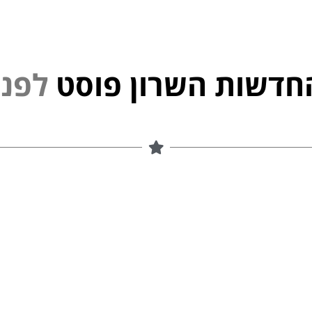
חדשות השרון פוסט
נ
י
פ
ל