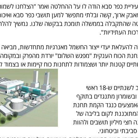
עיריית כפר סבא הודה לו על ההחלטה ואמר "הצלחנו לשמור
מאבק ארוך, קשה ובלתי מתפשר למען תושבי כפר סבא ואיכות 
ה שהתקבלה בממשלה תומכת בבקשה שלנו. נמשיך להלחם
ות העתידיות".
להעלאת יעדי ייצור החשמל מאנרגיות מתחדשות, מביאה 
נת הכוח הענקית "מפגש השלום" יורדת מהפרק ובמקומה יו
ים קטנות יותר ושצמודות לתחנות כוח קיימות או בצמוד ל
כידוע, כבר קרוב לשנתיים ש-18 ראשי
 ובשומרון מתנגדים בתוקף
האמצעים כנגד הקמת תחנת
מתוכננת לקום בליבה של
ה חצי מיליון תושבים ולהוות
סביבתי וביטחוני.