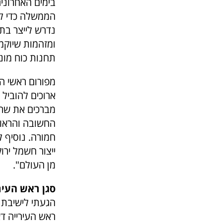
בימים האחרונים
הממשלה כדי לה
נדרש לייצר בת
ומזהמות שיוקמ
תחנות כוח מונע
מפורום ראשי ה
ארוכים להוביל
מברכים את שר 
החשובה והראוי
חמורה. נוסיף ל
ייצור חשמל ירו
מן העולם".
סגן ראש העיר
הגעתי לישיבת 
ראש העירייה דא