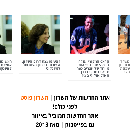
ומשרד
הראפ המקומי עולה
ראש מועצת דרום השרון,
ראש מוע
 תכנון
לבמה: ערב היפ הופ
אושרת גני גונן מצטרפת
אושרת ג
שכונת
מיוחד של יוצרים כפר
לאיזנקוט
לאיזנקו
בעיר
סבאיים יתקיים בגן
הארכיאולוגי בעיר
אתר החדשות של השרון |
השרון פוסט
לפני כולם!
אתר החדשות המוביל באיזור
גם בפייסבוק | מאז 2013