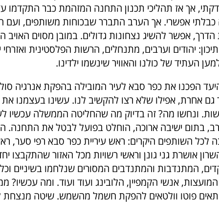
קתי, אך אז תהליכי תכנון התחנה המזהמת כבר התקדמו עד 
כבלתי אפשרי. אך הערב התברר שבכוחות משותפים, ועם המ
הדרך, אפשר להשיג נצחונות גדולים. במובן מסוים האויב ה
כון: יהודים וערבים, מתנחלים, הרשות הפלסטינית ואזרחי י
ען העתיד של כולנו והאוויר שינשמו ילדינו.
עד הפכנו את כפר סבא לעיר המובילה בהפקת אנרגיה סולא
גם אחרת, אפילו שלא רצו להקשיב לנו. עשינו בעצמנו את 
ת. ונחשו מה? זה בדיוק מה שהחליטה הממשלה עכשיו ל
ב, בתום ישיבה ארוכה, הוחלט בפועל לבטל את התחנה. הא
ה לכל השותפים היקרים: ראש עיריית כפר סבא רפי סער, ר
שרון אושרת גני גונן וראשי רשויות מכל האזור שהתקבצו יח
ים, המתנדבות והמתנדבים המסורים שנלחמו בשיניים וכל 
מועצות, אנשי הקמפיין, הלובינג ועוד ועוד. ומה עכשיו? מ
אים פוטו וולטאים להפקת חשמל מהשמש. שיטה מנצחת לא