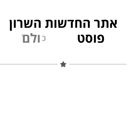
אתר החדשות השרון
פוסט
ל
פ
נ
י