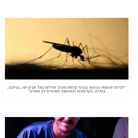
"לכידת יתושות נגועות בנגיף קדחת מערב הנילוס בתל אביב-יפו, בטייבה,
בטירה, בקלנסווה ובמועצה האזורית לב השרון"