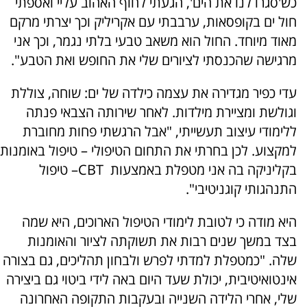
כש'סגרו לנו את הים', הגעתי לחוף האהוב עליי ואספתי
חול ים בקופסאות, ערבבתי עם אקריליק
וכך יצרתי מרקם
מאוד מיוחד. החול הוא משאב טבעי בלתי נגמר, וכך אני
מרגישה שהכנסתי לציורים שלי את החופש ואת הטבע".
עדי כפיר מגדירה את עצמה כילדה של ים: שוחה, צוללת
וגולשת ומציירת מילדות. לאחר שירותה הצבאי פנתה
ללימודי עיצוב תעשייתי, "אבל הרגשתי פחות מחוברת
למקצוע. לכן בחרתי את התחום הטיפולי – טיפול באומנות
בקליניקה בה אני מטפלת באמצעות CBT– טיפול
התנהגותי קוגניטיבי".
היא מודה כי לטובת לימודי הטיפול הארוכים, היא שמה
בצד במשך שנים רבות את תשוקתה לציור והאומנות
שלה. "כמטפלת למדתי לפרש ולבחון תהליכים, גם בצורה
אינטואיטיבית, יכולת שעד היום באה לידי ביטוי גם ביצירה
שלי, אחרי הלידה השנייה ובעקבות התקופה האחרונה