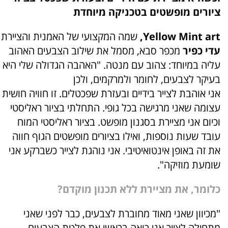
ציורים מופשטים בטכניקה מיוחדת
Yellow Mint art,
שמה המקצועי
של
האמנית והציירת
עדי כפיר
מכפר סבא, מסמל את שילוב הצבעים האהוב
עליה במיוחד: צהוב עם מנטה. "האהבה הגדולה שלי היא
בעיקר לצבעים, לחומר ולמרקמים, ולכן
אני אוהבת לצייר בידיים ובעזרת שפכטלים. זו חוויה חושית
עצומה שאני מרגישה בכל גופי. התחלתי בציור ראליסטי
וכיום אני מציירת בסגנון מופשט. בציור ראליסטי המוח
עובד שעות נוספות, ואילו בציורים מופשטים הגוף חווה
את זה באופן אינטואיטיבי. אני נוהגת לצייר כשברקע אני
שומעת מוזיקה".
כלומר, את מציירת ללא תכנון מוקדם?
"מכיוון שאני מאוד מחוברת לצבעים, כבר לפני שאני
מתחילה לצייר אני רואה בראשי את פלטת הצבעים,