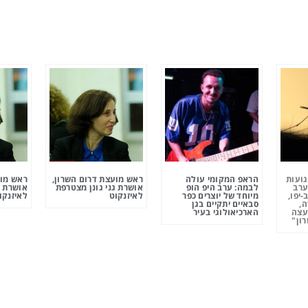
גועות
הראפ המקומי עולה
ראש מועצת דרום השרון,
ראש מוע
ערב
לבמה: ערב היפ הופ
אושרת גני גונן מצטרפת
אושרת ג
-יפו,
מיוחד של יוצרים כפר
לאיזנקוט
לאיזנקו
ה,
סבאיים יתקיים בגן
עצה
הארכיאולוגי בעיר
ון"