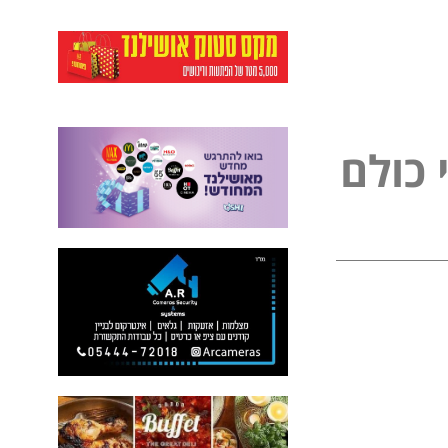
ל
כ
ו
ל
ם
פ
נ
י
י