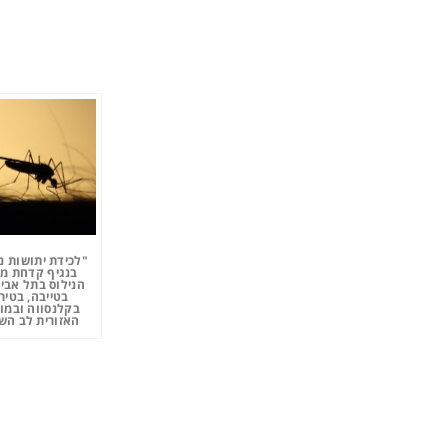
"לכידת יתושות נ
בנגיף קדחת מ
הנילוס בתל אביב
בטייבה, בטיר
בקלנסווה ובמו
האזורית לב השר