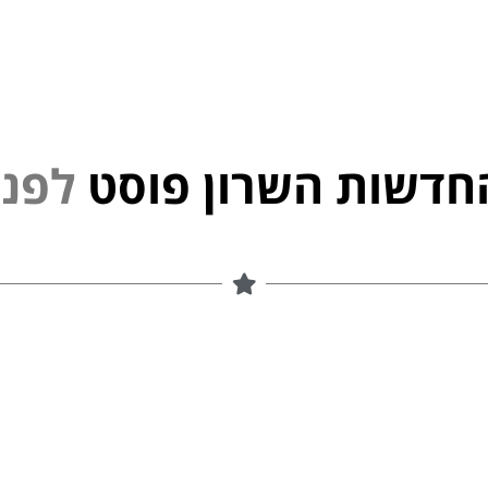
חדשות השרון פוסט
נ
פ
ל