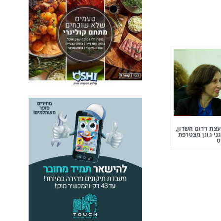
צת דרום השרון,
ני גונן מצטרפת
ט