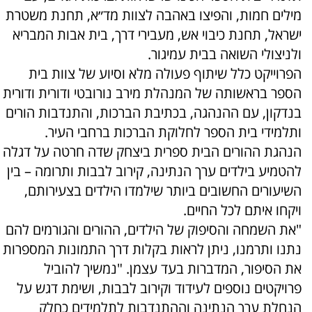
מילים חמות, והפיצו באהבה לצוות מד״א, תחנת משטרת
ישראל, תחנת כיבוי אש, מעבירי דרך, בית אבות המבריא
ולניצולי השואה בבית עמיגור.
הפרוייקט כלל שיתוף פעולה מלא וסיוע של צוות בית
הספר בראשותה של המנהלת מירב נורובטי ודורית ודורית
בנדקון, עם ההנהגה, בכתיבת הברכות, והתנדבות הורים
ותלמידי בית הספר לחלוקת הברכות ברחבי העיר.
הנהגת ההורים הבית ספרית ביצחק שדה חרטה על דגלה
להטמיע בילדים ערך הנתינה, קירוב לבבות ותרומה – בין
השיעורים החשובים ביותר שילמדו הילדים בצעירותם,
ויקחו איתם לכל החיים.
"את השמחה והסיפוק של הילדים, ההורים והגורמים להם
נתנו ותרמנו, ניתן לראות בקלות דרך התמונות המספרות
את הסיפור, המדברות בעד עצמן. "נמשיך להוביל
פרויקטים נוספים לעידוד וקירוב לבבות, ושימת דגש על
הנחלת ערך הנתינה וההתנדבות לתלמידים כחלק