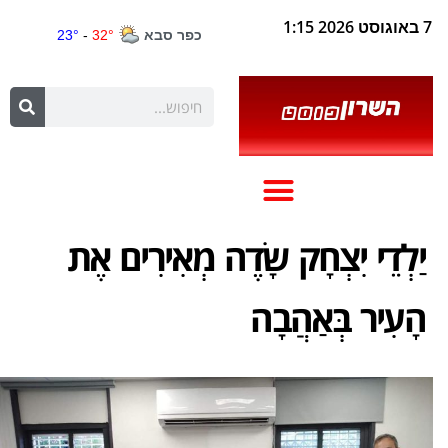
7 באוגוסט 2026 1:15
יַלְדֵי יִצְחָק שָׂדֶה מְאִירִים אֶת
הָעִיר בְּאַהֲבָה