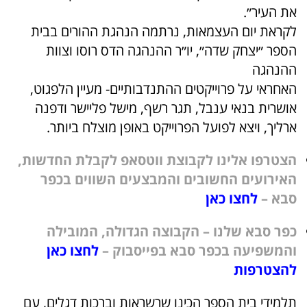
את העיר״.
לקראת יום העצמאות, נרתמה הנהגת ההורים בבית
הספר ״יצחק שדה״, יו״ר ההנהגה הדס רוסו וצוות
ההנהגה
האחראי על פרוייקטים ההתנדבותיים- מעיין הלפגוט,
אושרית בנאי ענבל, תגר רשף, מישל פליישר ודפנה
ארליך, ויצא לפועל הפרוייקט באופן מוצלח ביותר.
הצטרפו אלינו לקבוצת ווטסאפ לקבלת החדשות,
האירועים החשובים והמבצעים השווים בכפר
סבא –
לחצו כאן
כפר סבא שלנו – הקבוצה הגדולה, המובילה
והמשפיעה בכפר סבא בפייסבוק –
לחצו כאן
להצטרפות
תלמידי בית הספר הכינו שרשראות וברכות דגלים, עם