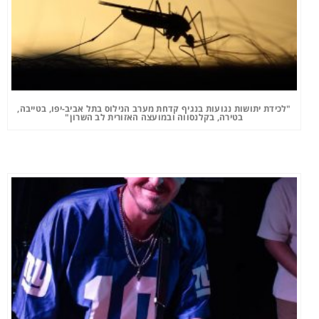
"לכידת יתושות נגועות בנגיף קדחת מערב הנילוס בתל אביב-יפו, בטייבה,
בטירה, בקלנסווה ובמועצה האזורית לב השרון"