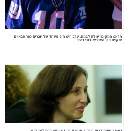
הראפ המקומי עולה לבמה: ערב היפ הופ מיוחד של יוצרים כפר סבאיים
יתקיים בגן הארכיאולוגי בעיר
ראש מועצת דרום השרון, אושרת גני גונן מצטרפת לאיזנקוט