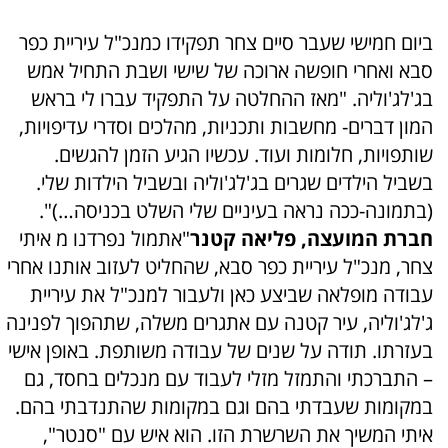
ביום חמישי שעבר סיים צחר תפקידו כמנכ"ל עיריית כפר
סבא ואחרי חופשה ארוכה של שישי ושבת התחיל אמש
בג'לג'וליה. "מאז ההחלטה על התפקיד עברו לי בראש
המון דברים- מחשבות ותכניות, מהלכים וסדרי עדיפויות,
שותפויות, חלומות ועוד. עכשיו הגיע הזמן להגשים.
בשביל הילדים שגרים בג'לג'וליה ובשביל הילדות שלי.
(בתמונה-ככה נראה בעיניים שלי השלט בכניסה…)".
חברת המועצה, פליאה קטנר
"אתמול נפרדנו מ
איתי
צחר
, מנכ"ל עיריית כפר סבא, שהחליט לעזוב אותנו אחרי
עבודה מופלאה שביצע כאן ולעבור למנכ"ל את עיריית
ג'לג'וליה, עיר קטנה עם אתגרים משלה, שתהפוך לפנינה
בעזרתו. תודה על שנים של עבודה משותפת. באופן אישי
– התברכתי והתמזל מזלי לעבוד עם מנכלים בחסד, גם
במקומות שעבדתי בהם וגם במקומות שהתנדבתי בהם.
איתי המשיך את השרשרת הזו. הוא איש עם "סנטר",