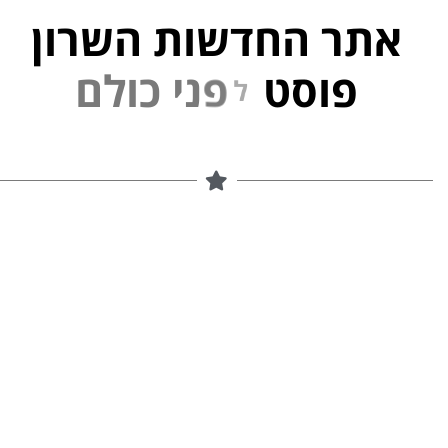
אתר החדשות השרון
פוסט
ל
פ
נ
י