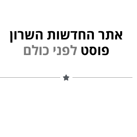
אתר החדשות השרון
י
נ
פוסט
ל
פ
ם