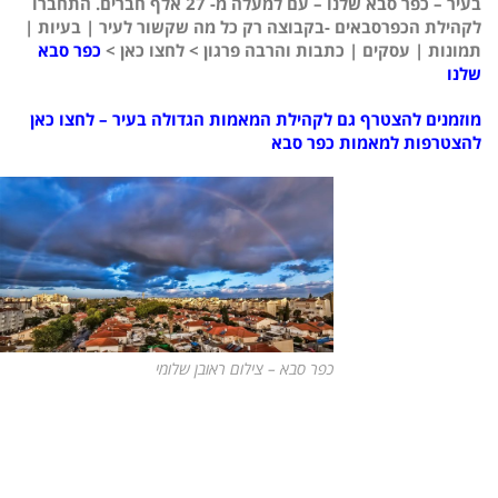
בעיר – כפר סבא שלנו – עם למעלה מ- 27 אלף חברים. התחברו
לקהילת הכפרסבאים -בקבוצה רק כל מה שקשור לעיר | בעיות |
תמונות | עסקים | כתבות והרבה פרגון > לחצו כאן >
כפר סבא
שלנו
מוזמנים להצטרף גם לקהילת המאמות הגדולה בעיר – לחצו כאן
להצטרפות למאמות כפר סבא
כפר סבא – צילום ראובן שלומי