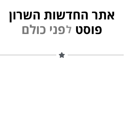
אתר החדשות השרון
פוסט
ל
פ
נ
י