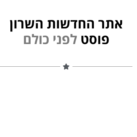
אתר החדשות השרון
י
נ
פוסט
ל
פ
ם