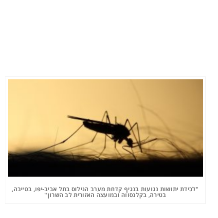
"לכידת יתושות נגועות בנגיף קדחת מערב הנילוס בתל אביב-יפו, בטייבה,
בטירה, בקלנסווה ובמועצה האזורית לב השרון"