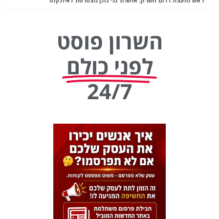
ראש מועצת דרום השרון, אושרת גני גונן מצטרפת לאיזנקוט
השרון פוסט
לפני כולם
24/7