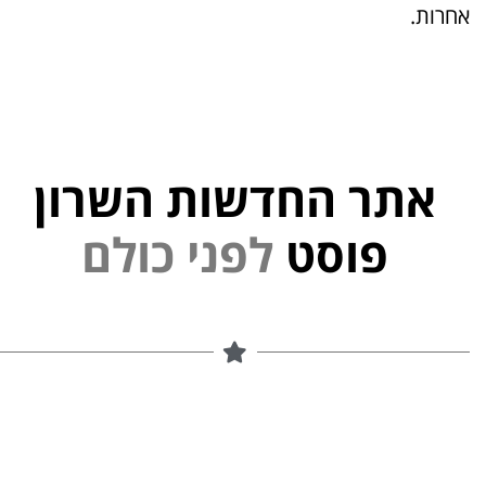
אחרות.
אתר החדשות השרון
פוסט
ל
פ
נ
י