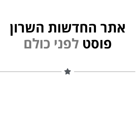
אתר החדשות השרון
י
נ
פ
ל
פוסט
ם
ל