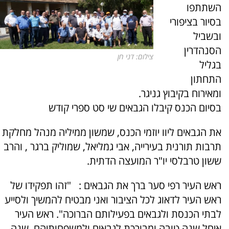
השתתפו
בסיור בציפורי
ובשביל
הסנהדרין
צילום: דני חן
בגליל
התחתון
ומאירוח בקיבוץ גניגר.
בסיום הכנס קיבלו הגבאים שי סט ספרי קודש
את הגבאים ליוו יוזמי הכנס, שמשון ממיליה מנהל מחלקת
תרבות תורנית בעירייה, אבי גמליאל, שמוליק ברגר , והרב
ששון טרבלסי יו"ר המועצה הדתית.
ראש העיר רפי סער ברך את הגבאים : "זהו תפקידו של
ראש העיר לדאוג לכל הציבור ואני מבטיח להמשיך ולסייע
לבתי הכנסת ולגבאים בפעילותם הברוכה". ראש העיר
איחל שנה טובה ומבורכת לגבאים ולמשפחותיהם, שנה