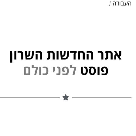
העבודה".
אתר החדשות השרון
פוסט
ל
פ
נ
י