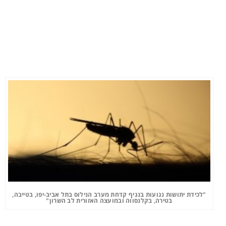
"לכידת יתושות נגועות בנגיף קדחת מערב הנילוס בתל אביב-יפו, בטייבה,
בטירה, בקלנסווה ובמועצה האזורית לב השרון"