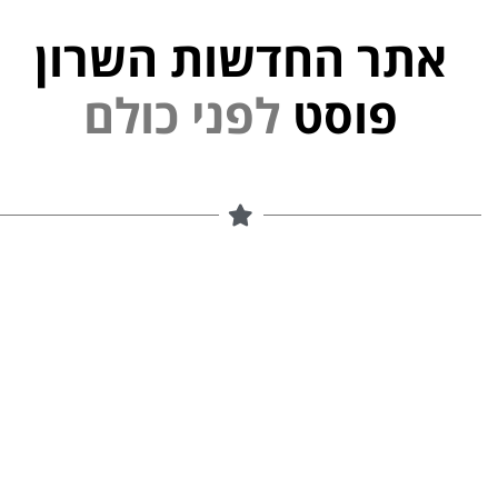
אתר החדשות השרון
פוסט
ל
פ
נ
י