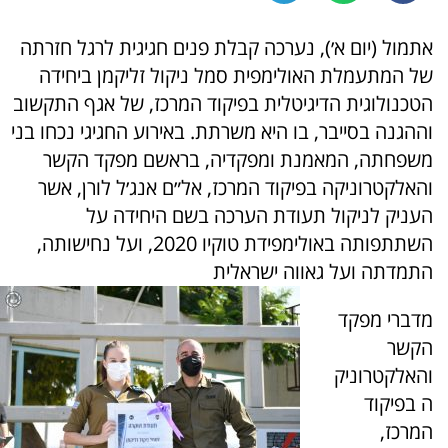
אתמול (יום א׳), נערכה קבלת פנים חגיגית לרגל חזרתה
של המתעמלת האולימפית סמל ניקול זליקמן ביחידה
הטכנולוגית הדיגיטלית בפיקוד המרכז, של אגף התקשוב
וההגנה בסייבר, בו היא משרתת. באירוע החגיגי נכחו בני
משפחתה, המאמנת ומפקדיה, בראשם מפקד הקשר
והאלקטרוניקה בפיקוד המרכז, אל״ם אנג׳ל לורן, אשר
העניק לניקול תעודת הערכה בשם היחידה על
השתתפותה באולימפידת טוקיו 2020, ועל נחישותה,
התמדתה ועל גאווה ישראלית
מדברי מפקד
הקשר
והאלקטרוניק
ה בפיקוד
המרכז,