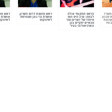
ומשרד
הראפ המקומי עולה
ראש מועצת דרום השרון,
ראש מוע
 תכנון
לבמה: ערב היפ הופ
אושרת גני גונן מצטרפת
אושרת ג
שכונת
מיוחד של יוצרים כפר
לאיזנקוט
לאיזנקו
בעיר
סבאיים יתקיים בגן
הארכיאולוגי בעיר