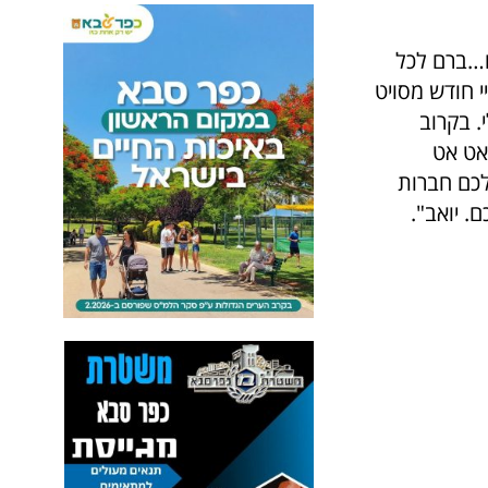
ו…ברם לכל
י חודש מסויט
. בקרוב
 אט אט
לכם חברות
 יואב".
ל
פ
נ
י
כ
ו
ל
ם