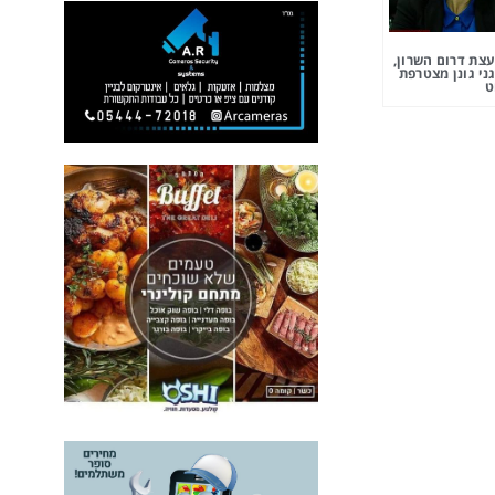
צת דרום השרון,
ני גונן מצטרפת
ט