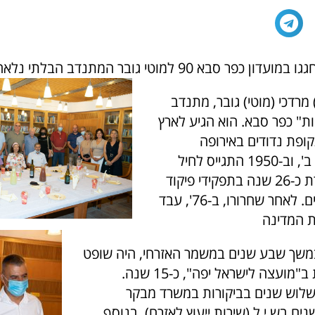
בא 90 למוטי גובר המתנדב הבלתי נלאה מכפר סבא
 מרדכי (מוטי) גובר, מתנדב
ות" כפר סבא. הוא
הגיע לארץ
ר תקופת נדודים באירופה
במסגרת עלייה ב', וב-1950 התגייס לחיל
האוויר, שם שירת כ-26 שנה בתפקידי פיקוד
ומינהלה חשובים. לאחר שחרורו, ב-76', עבד
משך שבע שנים במשמר האזרחי, היה שופט
בכיר וראש צוות ב"מועצה לישראל יפה", כ-15 שנה.
לוש שנים בביקורות במשרד מבקר
ים בש.י.ל (שירות ייעוץ לאזרח), בנוסף,