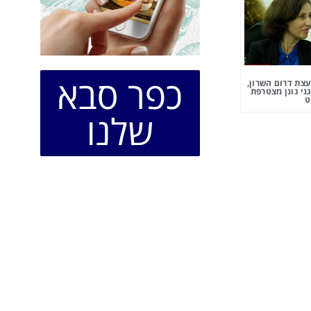
כפר סבא
צת דרום השרון,
ני גונן מצטרפת
ט
שלנו