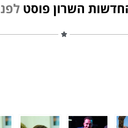
חדשות השרון פוסט
נ
פ