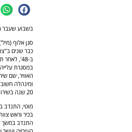
בשבוע שעבר חגגו במועדון כפר ס
סגן אלוף (מיל')
כבר שנים ב"צו
ב-48', לאח
20 שנה בשירות המדינה
מוטי, התנדב ב
התנדב במשך ש
העירייה
ועשר שנ