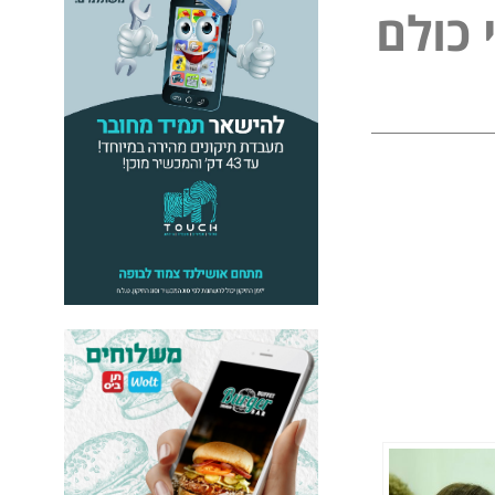
ל
פ
נ
ל
ם
ו
י
כ
כ
י