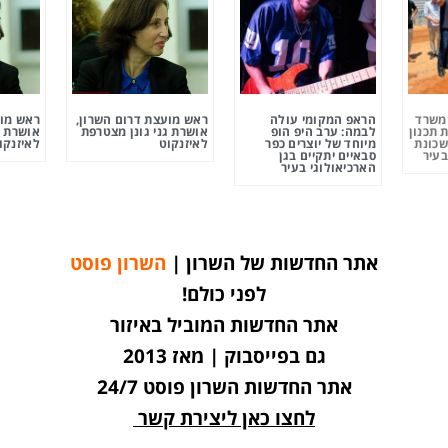
ומשרד
הראפ המקומי עולה
ראש מועצת דרום השרון,
ראש מוע
 תכנון
לבמה: ערב היפ הופ
אושרת גני גונן מצטרפת
אושרת ג
שכונת
מיוחד של יוצרים כפר
לאיזנקוט
לאיזנקו
בעיר
סבאיים יתקיים בגן
הארכיאולוגי בעיר
אתר החדשות של השרון |
השרון פוסט
לפני כולם!
אתר החדשות המוביל באיזור
גם בפייסבוק | מאז 2013
אתר החדשות השרון פוסט 24/7
לחצו כאן ליצירת קשר