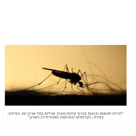
"לכידת יתושות נגועות בנגיף קדחת מערב הנילוס בתל אביב-יפו, בטייבה,
בטירה, בקלנסווה ובמועצה האזורית לב השרון"