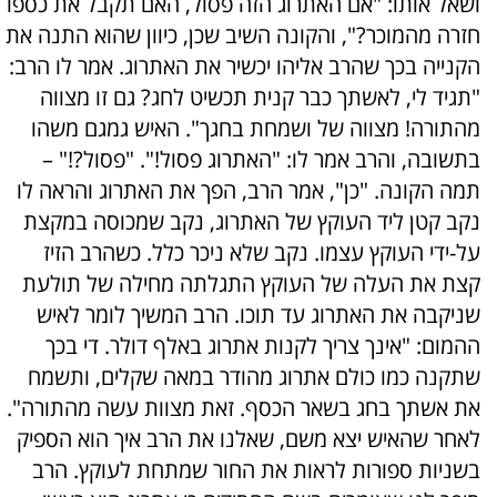
ושאל אותו: "אם האתרוג הזה פסול, האם תקבל את כספו
חזרה מהמוכר?", והקונה השיב שכן, כיוון שהוא התנה את
הקנייה בכך שהרב אליהו יכשיר את האתרוג. אמר לו הרב:
"תגיד לי, לאשתך כבר קנית תכשיט לחג? גם זו מצווה
מהתורה! מצווה של ושמחת בחגך". האיש גמגם משהו
בתשובה, והרב אמר לו: "האתרוג פסול!". "פסול?!" –
תמה הקונה. "כן", אמר הרב, הפך את האתרוג והראה לו
נקב קטן ליד העוקץ של האתרוג, נקב שמכוסה במקצת
על-ידי העוקץ עצמו. נקב שלא ניכר כלל. כשהרב הזיז
קצת את העלה של העוקץ התגלתה מחילה של תולעת
שניקבה את האתרוג עד תוכו. הרב המשיך לומר לאיש
ההמום: "אינך צריך לקנות אתרוג באלף דולר. די בכך
שתקנה כמו כולם אתרוג מהודר במאה שקלים, ותשמח
את אשתך בחג בשאר הכסף. זאת מצוות עשה מהתורה".
לאחר שהאיש יצא משם, שאלנו את הרב איך הוא הספיק
בשניות ספורות לראות את החור שמתחת לעוקץ. הרב