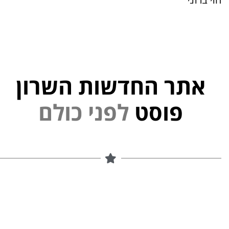
אתר החדשות השרון
י
נ
פ
פוסט
ל
ם