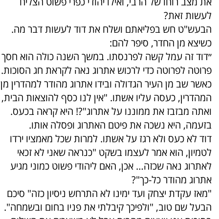
את מצב רוחו של הרבי, ואילו יהודי כפרי פשוט הצליח
לעשות זאת?
הבעש"ט חש בפליאתם ושלח את דוד לעשות דבר מה.
כשיצא מן החדר, סיפר להם:
״דוד זה עמל קשה לפרנסתו. במשך השנה כולה הוא חסך
פרוטה לפרוטה כדי לרכוש אתרוג נאה לקראת חג הסוכות.
כאשר שב מן העיר הגדולה ובידו אתרוג מהודר למהדרין מן
המהדרין, כעסה עליו אשתו. "אין לנו כסף להוצאות הבית,
ואתה מבזבז את ממוננו על אתרוג"?! היא קראה בכעס.
בזעמה, היא נשכה את פיטם האתרוג ופסלה אותו.
דוד לא כעס ולא רגז על אשתו. למרות שכל מאמציו ירדו
לטמיון, הוא אמר לעצמו בשקט "כנראה שאני לא זכאי
לאתרוג נאה שכזה… אכן, האם ליהודי פשוט כמוני מגיע
אתרוג מהודר כל-כך"?
"מאז עקדת יצחק ועד ימינו לא התרחש ניסיון כזה" סיכם
הבעל שם טוב, "ולפיכך קיבלתי את פניו בחום ובשמחה".