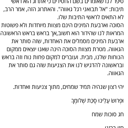
סיפר לנו שאומרים בשם החסידים כי אתרוג הוא ראשי
תיבות: "אל תבואני רגל גאווה". והאתרוג הזה, אמר הרב,
לא התאים לראשי התיבות שלו.
הסוכה וארבעת המינים הינם מצוות מיוחדות ולא פשוטות
המראות לנו שהידור הוא חשוב,אך בראש בראש הראשונה
ארבעת המינים מסמלים את האחדות, שזה סותר את
הגאווה. מטרת מצוות הסוכה הינה שאנו יוצאים ממקום
הנוחות שלנו, מבית. ועוברים למקום פחות נוח וזה בראש
ובראשונה להדגיש לנו את הצניעות שזה גם סותר את
הגאווה.
יהי רצון שנהיה תמיד שמחים, מתוך צניעות ואחדות.
וּפְרושׂ עָלֵינוּ סֻכַּת שְׁלומֶךָ
חג סוכות שמח
חזי ברזני