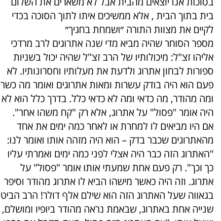
בסוכות אנו יוצאים מהבית אבל לא משארים את השלום
בית בתוך הבית , אלא ממשיכים איתו לתוך הסוכה בכדי
לקיים את מצוות התורה ״ושמחת בחגיך״
מספר הסוחר שהיה מביא מדי שנה אתרוגים לרב מרדכי
אליהו זצ"ל: מיכולותיו של הרב זצ"ל שהיה יכול בשניות
ספורות לבחון אתרוג ולדעת את מעלותיו וחסרונותיו. לא
פעם הוא היה בודק עשרות ומאות אתרוגים ואומר מה כשר
ומה מהודר, מה כדאי ומה לא כדאי כלל. בדרך כלל הוא לא
היה אומר "פסול" על אתרוג, אלא רק "קח משהו אחר".
אם היו מביאים לו למחרת או לאחר כמה ימים את אחד
מהאתרוגים שכבר בדק – הוא היה מזהה אותו ואומר לנו:
"האתרוג הזה כבר היה אצלי לפני כמה ימים ואמרתי עליו
כך וכך". רק פעם אחת שמעתי אותו אומר "פסול" על
אתרוג. וזה היה כאשר מישהו הביא לו אתרוג מהודר וסיפר
בגאווה שעל האתרוג הזה הוא שילם אלף דולר! הרב הביט
שנייה אחת באתרוג, שבאמת נראה מהודר ביופיו ומושלם,