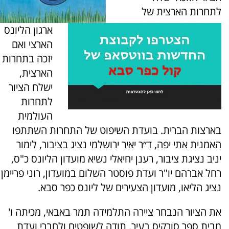
לתחרות הארצית של
ארגון הליונס
הארצי ואם
יזכה בתחרות
הארצית,
ישלח הציור
לתחרות
העולמית
בארצות הברית. בועדת השיפוט של התחרות השתתפו
האמנית אתי יפה, ד״ר יאיר ירושלמי נציג בציבור, לימור
יניב נציגת ציבור, רענן יחיאלי נשיא מועדון הליונס כ"ס,
רחל אברהם יו"ר ועדת פוסטר השלום במועדון, רוני פריימן
נציג הליאו, מועדון הצעירים של ליונס כפר סבא.
את הציור הנבחר ציירה התלמידה תמר באבאי, מכיתה ו'
מבית ספר סורקיס בעיר. תודה לשופטים ולחברי ועדת