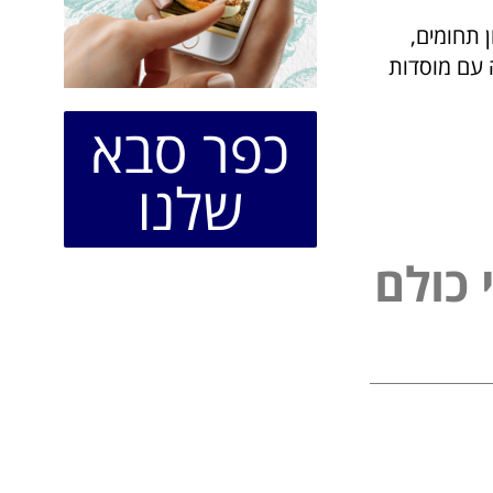
 תחומים,
ה עם מוסדות
כפר סבא
שלנו
ל
כ
ו
ל
ם
פ
נ
י
י