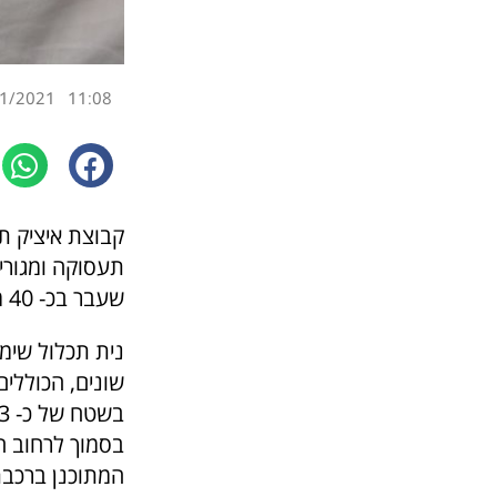
1/2021
11:08
קבוצת איציק ת
תעסוקה ומגורי
שעבר בכ- 40 מיליון ₪ מבעלים פרטיים. את המוכרים ייצגו עוה"ד ענת בירן וטל אור. התוכ
נית תכלול שימ
שונים, הכוללי
בסמוך לרחוב הר
המתוכנן ברכבת