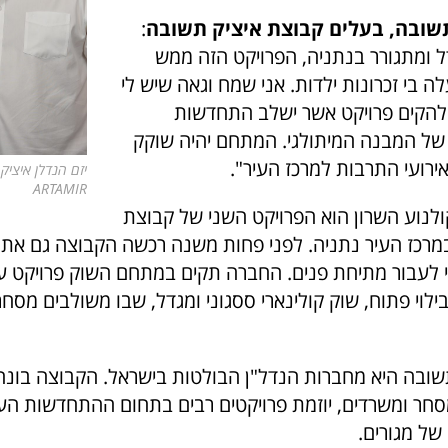
שובה, בעלים קבוצת איציק תשובה
:
דל ומתגורר בנתניה, הפרויקט הזה ממש
ה בי זכרונות ילדות. אני שמח וגאה שיש לי
להקים פרויקט אשר ישלב התחדשות
ר של המבנה המיתולגי. המתחם יהיה שוקק
 אירועי התרבות למרכז העיר".
יזם הנדלן איציק
ARTAMIR
לנוע השרון הוא הפרויקט השני של קבוצת
מרכז העיר נתניה. לפני פחות משנה רכשה הקבוצה גם את
י לעבור מתיחת פנים. החברה תקים במתחם השוק פרויקט עי
לוי פתוח, שוק קולינארי ססגוני ומגדל, שבו משולבים מסח
שובה היא מחברות הנדל"ן הבולטות בישראל. הקבוצה בונה
סחר ומשרדים, יוזמת פרויקטים רבים בתחום ההתחדשות העיר
 של מגורים.