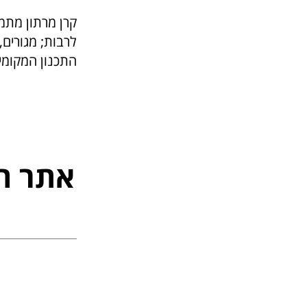
קרן מרתון מתמ
לרבות; מגורים
התכנון המקומיי
אתר ה