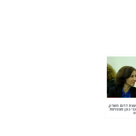
צת דרום השרון,
ני גונן מצטרפת
ט