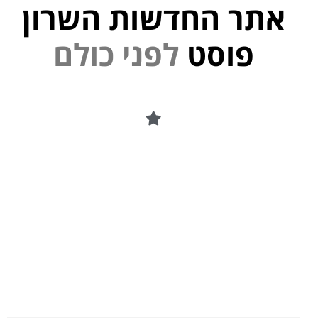
אתר החדשות השרון
י
פוסט
ל
פ
נ