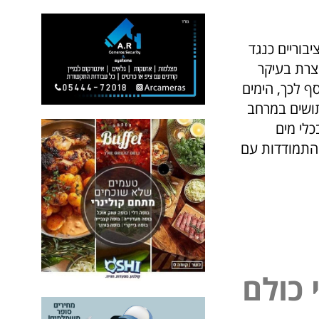
בוריים כנגד
וצרת בעיקר
ף לכך, הימים
תושים במרחב
כלי מים
ל התמודדות עם
כ
ו
ל
ם
ל
פ
נ