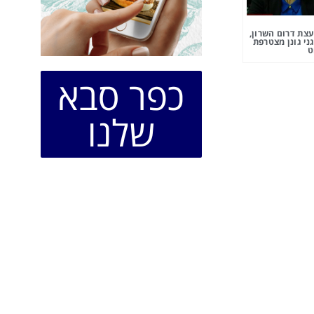
צת דרום השרון,
ני גונן מצטרפת
ט
כפר סבא
שלנו