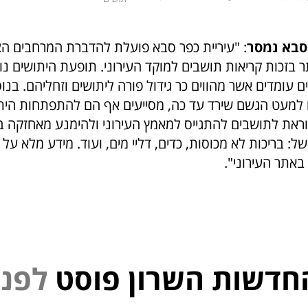
סבא נמסר
: "עיריית כפר סבא פועלת להדברת המרחבים הצי
תר בזכות קריאות תושבים למוקד העירוני. תופעת היתושים נ
 עומדים אשר מהווים כר גידול פורה ליתושים וזחליהם. בנוס
 למעט הגשם שירד עד כה, מסייעים אף הם להתפתחות הי
קוראת לתושבים להתגייס למאמץ העירוני ולהימנע מאחזקה ב
ל: בריכות לא מכוסות, כדים, דליי מים, ועוד. מידע מלא ע
באתר העירוני".
חדשות השרון פוסט
י
נ
פ
ל