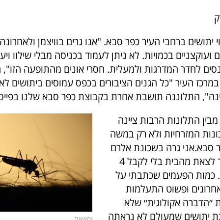
ק
י יתושים ברחבי העיר כפר סבא. "אנו גרים בוויצמן ולאחרונה
 ועוקצניים בכמויות. לא ניתן לעמוד בכניסה מבלי שילוו ויע
נסים לחדר המדרגות ולמעלית. חסרי אונים מהתופעה הזו", 
מרכז העיר "כל הגנים הציבורים בכפס עמוסים ביתושים לא 
נה", התלוננה תושבת אחרת בקבוצת כפר סבא שלנו בפייס
בין התלונות הרבות ציינה
ונות המזרחיות ולא רק במשה
פר סבא.אני גרה בשכונת אלרם
ופשוט אי אפשר לצאת מהבית בלי לקבל 4
 כמות הפעמים שכתבתי על
חרונים ופשוט התעלמות
״הדברה אקולוגית״ שלא
ת יתושים שמעולם לא נראתה
יתושים