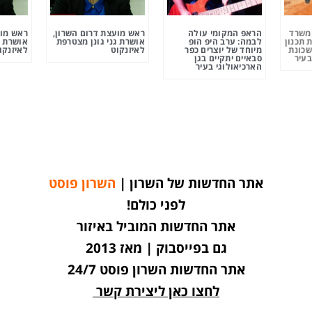
ומשרד
הראפ המקומי עולה
ראש מועצת דרום השרון,
ראש מוע
 תכנון
לבמה: ערב היפ הופ
אושרת גני גונן מצטרפת
אושרת ג
שכונת
מיוחד של יוצרים כפר
לאיזנקוט
לאיזנקו
בעיר
סבאיים יתקיים בגן
הארכיאולוגי בעיר
אתר החדשות של השרון |
השרון פוסט
לפני כולם!
אתר החדשות המוביל באיזור
גם בפייסבוק | מאז 2013
אתר החדשות השרון פוסט 24/7
לחצו כאן ליצירת קשר