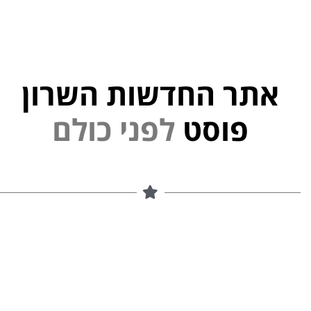
אתר החדשות השרון
פוסט
ל
פ
נ
י