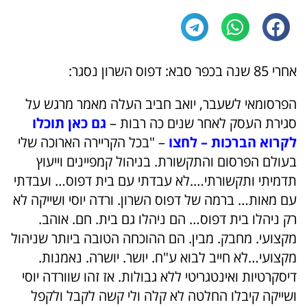
אחרי 85 שנה בכפר סבא: דפוס השרון נסגר:
הפרסומאי לשעבר, יואב חביב העלה מאמר מרגש על
סגירת העסק לאחר שנים כה רבות –
גם כאן תוכלו
לקרוא הברכות – לחצו
– "בכל הקריירה הארוכה שלי
בעולם הפרסום והתקשורת. בניהול קמפיינים וייעוץ
תדמיתי ותקשורתי….לא עבדתי עם בית דפוס… ועבדתי
עם מאות… ברמה של דפוס השרון. ורדה יוסי ושייקה לא
רק ניהלו בית דפוס… הם ניהלו גם בית. חם. אוהב.
מקצועי. מחבק. מבין. הם ההוכחה הטובה ביותר שניהול
מקצועי…לא חייב לבוא ע"ח. יושר. יושרה. נאמנות.
דיסקרטיות ואינטגריטי ללא גבולות. אז זהו שוורדה יוסי
ושייקה קיבלו החלטה לא קלה ולי קשה לקבל ולקפל