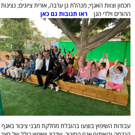
חכמון וצוות האגף; מנהלת גן ערבה, אורית ציונים; נציגות
ההורים וילדי הגן
ראו תגובות גם כאן
עבודות השיפוץ בוצעו בהובלת מחלקת מבני ציבור באגף
הנדסה ובשיתוף אגף החינוך. שדרוג ושיפוץ כולל של חצר