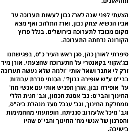
ומוזיאונים.
הצעתי לפני שנה לארז נבון לעשות תערוכה על
אביו הנשיא יצחק נבון, וארז התלהב ואף מצא
מקום מכובד לתערוכה בירושלים. בגלל פרוץ
הקורונה נדחתה התערוכה.
סיפרתי לאורן כהן, סגן ראש העיר כ"ס, בפגישתנו
בג'אקוזי בקאנטרי על התערוכה שהצעתי. אורן מיד
זרק לי אתגר ושאל אותי "ולמה שלא נעשה תערוכה
בבי"ס ע"ש אופירה נבון?". הכנתי סדרת עבודות
על אופירה נבון, אורן הפגיש אותי עם אנשי מח'
החינוך והבי"ס: גב' אסנת חכמון, וגב' חגית הללי
ממחלקת החינוך, וגב' ענבל סעד מנהלת ביה"ס,
וגב' מיכל אלעזרוב סגניתה. הופתעתי מהחמימות
והפרגון של אנשי מח' החינוך והבי"ס שהיו
בישיבה.