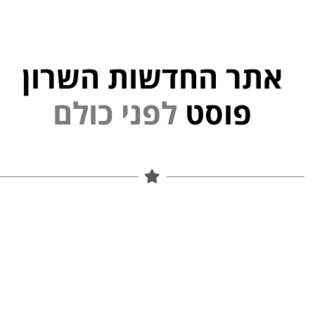
אתר החדשות השרון
פוסט
ל
פ
נ
י