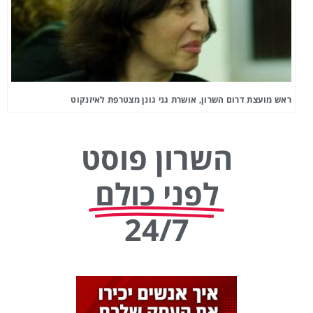
ראש מועצת דרום השרון, אושרת גני גונן מצטרפת לאיזנקוט
השרון פוסט
לפני כולם
24/7