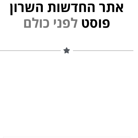
אתר החדשות השרון
י
פוסט
ל
פ
נ