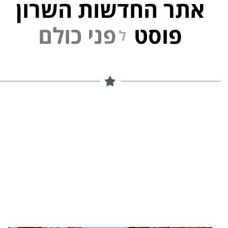
אתר החדשות השרון
פוסט
ל
פ
נ
י