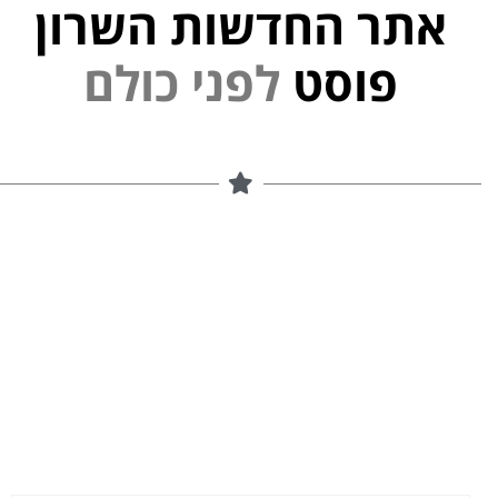
אתר החדשות השרון
פוסט
ל
פ
נ
י