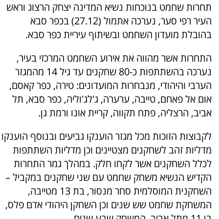
תחרות שחמט בנוכחות נשיא המדינה יצחק הרצוג וראש
העיר רפי סער, נערכה אתמול (27.12) בכפר סבא
בהובלת מועדון השחמט ובשיתוף עיריית כפר סבא.
התחרות אשר מהווה את אירוע השחמט המרכזי בעיר,
נערכה בהשתתפות כ-80 שחקנים עד גיל 14 מהמגזר
הערבי והיהודי, מנבחרות המועדונים: טירה, כפר קאסם,
אום אל פאחם, טייבה, ערערה, ג'לג'וליה, כפר סבא, תל
אביב, הרצליה, פתח תקווה, קריית אונו ורמת גן.
לקבוצות הזוכות מכל מגזר הוענקו גביעים ובנוסף הוענקו
מדליות זהב לשחקנים מצטיינים וכן מדליות השתתפות
לכלל השחקנים אשר לקחו חלק. במהלך גמר התחרות
הקדיש הנשיא משחק שחמט עם שני שחקנים במקביל –
השחקנית המוסלמית סחר מנסור, בת 13 מטייבה,
המשחקת שחמט שש שנים וכן השחקן היהודי אדם פלס,
בן 11 מתל אביב, המשחק שבע שנים