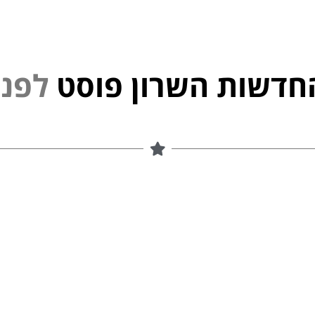
חדשות השרון פוסט
י
נ
פ
ל