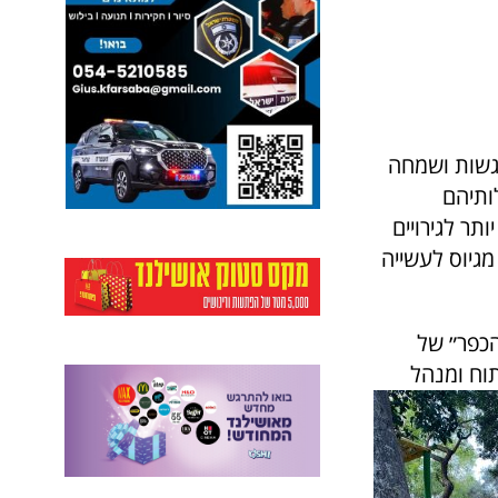
גשות ושמחה
ותיהם
תר לגירויים
גיוס לעשייה
הכפר״ של
תוח ומנהל