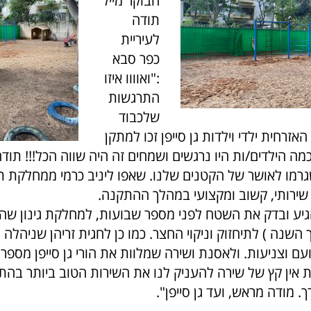
הבוקר מייל
תודה
לעיריית
כפר סבא
:"ואוווו איזו
התרגשות
שלכבוד
רחית ילדי וילדות גן סייפן זכו למתקן
כמה הילדים/ות היו נרגשים ושמחים זה היה שווה הכל!!! תוד
רמו לאושר של הקטנים שלנו. שאפו ליניב כרמי ממחלקת ת
שירותי, קשוב ומקצועי במהלך ההתקנה.
יע ובדק את השטח לפני מספר שבועות, למחלקת גינון שה
 השנה ) לתיחזוק וניקוי החצר. כמו כן לחגית זריהן שניהלה
עם וצניעות. ולאסנת ושירה שמלוות את הורי גן סייפן מספ
ת אין קץ של שירה להעניק לנו את השירות הטוב ביותר בה
 מודה מראש, ועד גן סייפן".