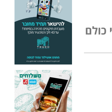
כ
ו
ל
ם
ל
פ
נ