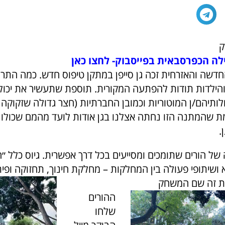
ק
ה הכפרסבאית בפייסבוק- לחצו כאן
דשה והאזרחית זכה גן סייפן במתקן טיפוס חדש. כמה התר
 והילדות תודות להפתעה המקורית. תוספת שתעשיר את יכול
ולותיהם/ן המוטוריות וכמובן החברתיות (חצר גדולה שזקוקה יו
ת שהמתנה הזו נחתה אצלנו בגן אודות לועד מהמם שכולו מ
.
של הורים שתומכים ומסייעים בכל דרך אפשרית. גיוס כלל ״
 ושיתופי פעולה בין המחלקות – מחלקת חינוך, תחזוקה ופי
ת זה שם המשחק
ההורים
שלחו