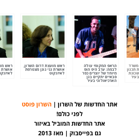
ומשרד
הראפ המקומי עולה
ראש מועצת דרום השרון,
ראש מוע
 תכנון
לבמה: ערב היפ הופ
אושרת גני גונן מצטרפת
אושרת ג
שכונת
מיוחד של יוצרים כפר
לאיזנקוט
לאיזנקו
בעיר
סבאיים יתקיים בגן
הארכיאולוגי בעיר
אתר החדשות של השרון |
השרון פוסט
לפני כולם!
אתר החדשות המוביל באיזור
גם בפייסבוק | מאז 2013