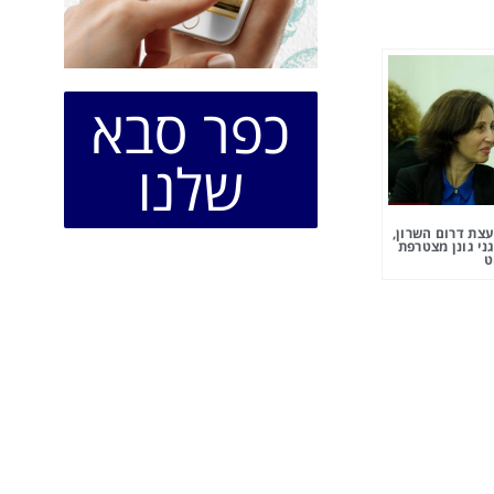
כפר סבא
שלנו
צת דרום השרון,
ני גונן מצטרפת
ט