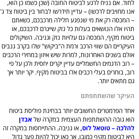
לחוד. אם נניח לרגע לביטוח החובה (שכן כשמו כן הוא,
אנו מחויבים לרכשו) – עדיין תידרשו לבחור בין ביטוח צד ג'
– המכסה רק את מי שנפגע חלילה מרכבכם, כשאתם
תהיו אלו הנושאים בעלות כל נזק שייגרם לרכבכם, או
ביטוח מקיף, המכסה גם עלויות נזק וגניבה. השיקולים
העיקריים הם שווי הרכב ורמת ה"ביקוש" שלו בקרב גנבים
אולם בשנים האחרונות, למרות שיש איזון במחירי הרכבים
– רוב הדגמים החשמליים עדיין יקרים יחסית ולכן על פי
רוב, בוחרים בעלי רכבים אלו בביטוח מקיף. יקר יותר אך
גם מתאים יותר.
העיקר שהשתתפתם
אחד הפרמטרים החשובים יותר בבחינת פוליסת ביטוח
הוא גובה ההשתתפות העצמית במקרה של
אבדן
להלכה – טוטאל לוס
,
או גניבה. ההתייחסות במקרה זה
היא לביטוח מקיף כמובן, אך כאן יכול להיות פער גדול