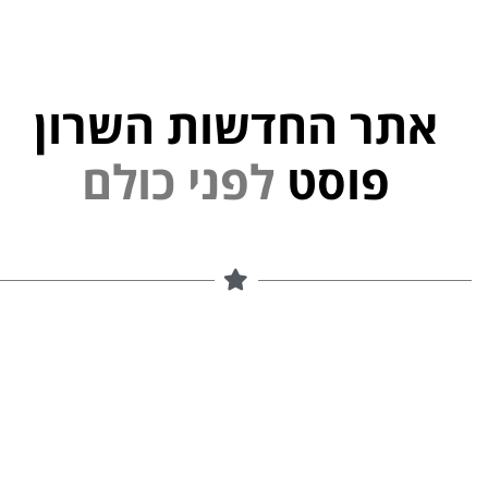
אתר החדשות השרון
פוסט
ל
פ
נ
י