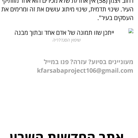
רחוב ויצמן (58) אין אחד/ת שלא מכירים הוא אחד מוותיקי
העיר. שינוי תדמית, שינוי מיתוג עושים את זה ומרימים את
העסקים בעיר".
שיפוץ הסנדלריה
מעוניינים בסיוע? עזרה? פנו במייל
kfarsabaproject106@gmail.com
אתר החדשות השרון