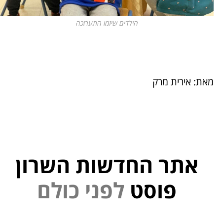
הילדים שיזמו התערוכה
מאת: אירית מרק
אתר החדשות השרון
פוסט
ל
פ
נ
י