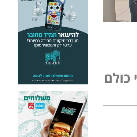
כ
ו
ל
ם
ל
י
פ
נ