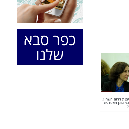
כפר סבא
שלנו
צת דרום השרון,
ני גונן מצטרפת
ט