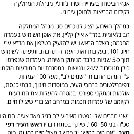
אגף הביטחון בעירייה ושרון ג’ורג’י, מנהלת המחלקה
לקידום הבריאות ולחוסן עירוני.
במהלך האירוע הציג לנוכחים סגן מנהל המחלקה
הבינלאומית במד"א אילן קליין, את אופן השימוש בעמדה
החכמה; בשלב הראשון יש להזעיק בטלפון את מד"א ע"י
חיוג 101. בעקבות זאת העמדה תהבהב ותיפתח לשימוש
תוך כ-5 שניות בלבד מניתוק השיחה. העמדות שנפרסו
כולן מנוטרות 24/7 ונגישות. במסגרת יום המודעות הוקמו
ע"י המיזם החברתי "שמים לב", מעל 100 עמדות
דפיברילטורים ברחבי העיר, במוסדות חינוך, בבתי כנסת,
אולמות ומתקני ספורט, במטרה להעלות את המודעות
לקיומם של עמדות חכמות במרחב הציבורי שיצילו חיים.
"שני חברים שלי נפטרו מאירוע לב בגיל מאד צעיר, הם היו
סכ"ה בני 50- 60", שיתף בפתח דבריו
ראש העיר רפי
סער,
"אם היה בהישג יד מכשיר מציל חיים כמו זה, היה