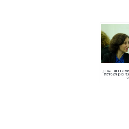
צת דרום השרון,
ני גונן מצטרפת
ט