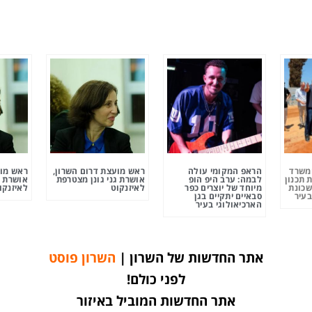
ומשרד
הראפ המקומי עולה
ראש מועצת דרום השרון,
ראש מוע
 תכנון
לבמה: ערב היפ הופ
אושרת גני גונן מצטרפת
אושרת ג
שכונת
מיוחד של יוצרים כפר
לאיזנקוט
לאיזנקו
בעיר
סבאיים יתקיים בגן
הארכיאולוגי בעיר
אתר החדשות של השרון |
השרון פוסט
לפני כולם!
אתר החדשות המוביל באיזור