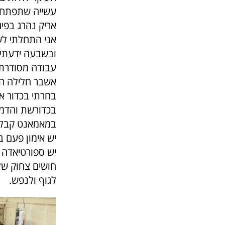
עשייה שתפתח א
אריק נהרג בפיגוע ב005
ובשבעה ידעתי ש
עבודה מסודרת 
אשבר חלילה הצי
בחרתי בכדור א
בכדורשת והדמע
במאמאנט קבלתי
יש אימון פעם 
יש ספורטיאדה 
חושים צחוק של 
לגוף ולנפש.