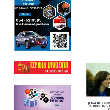
צת דרום השרון,
ני גונן מצטרפת
ט