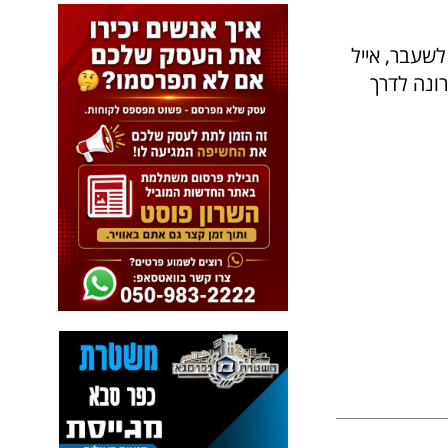
לשעבר, אייל
רונה לדרך
ל
פ
נ
י
כ
ו
ל
ם