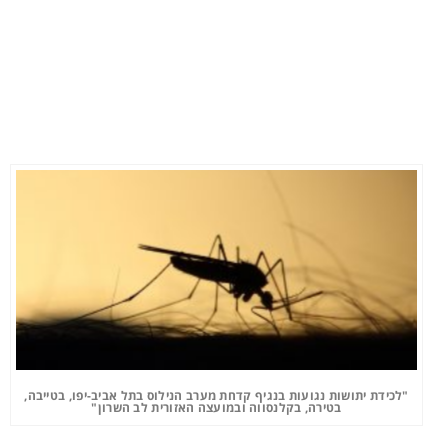
"לכידת יתושות נגועות בנגיף קדחת מערב הנילוס בתל אביב-יפו, בטייבה,
בטירה, בקלנסווה ובמועצה האזורית לב השרון"