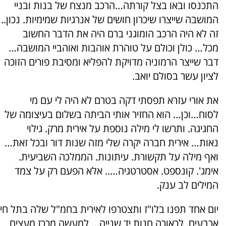
התכנסו ובאו בצל קורתה…הרכב מנצח של בנות ובניי
המושבה שייצרו שיכרון חושים של אנרגיות שמימיות. נכון..
זה לא היה הרכב הומוגני ברם היה את הדבר החשוב
מכל… כולן וכולם על טוהרת אוהבות ואוהביי המושבה…
דבר שייצר הרמוניה מדויקת להפליא ומסיבת פורים הזוכה
לציון עשר בסולם יואב.
את אורי עזרא תפסתי דקה בטרם לא היה לי עם מי
לסוח…וכן… הוא החזיר אותי הביתה בשלום בעיצומה של
החגיגה. ותרשו לי מילה נוספת על אירית מרק. גילוי
נאות… אירית חברה יקרה שלי מזה שנות דור ובכל זאת…
ואף מילה על תקשורת. עיתונות. הממלכה השביעית.
אימג'. קונספט. אסטרטגיה….. אלא הפעם רק על צמד
המילים לב ענק.
יום אחד תפנו בלו"ז ותצטרפו לאירית בחמ"ל שלה בתל חי
ארבעים. לכאורה חנות יד שנייה… למעשה מרכז מעצים