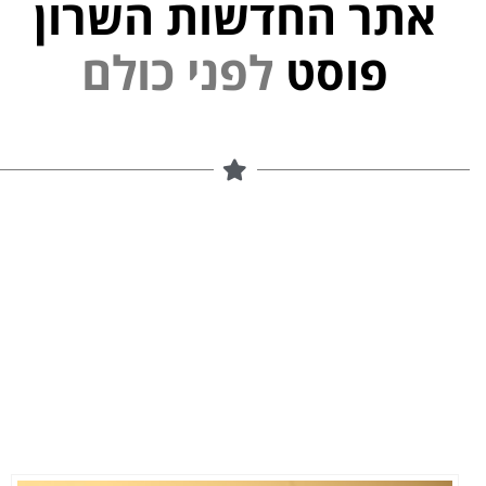
אתר החדשות השרון
פוסט
ל
פ
נ
י