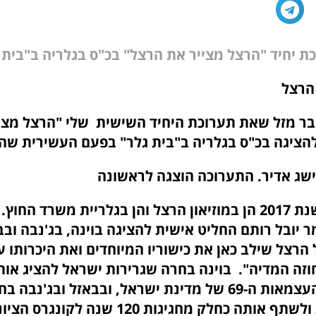
ת יחיד "הרצל מצייר את הרצל" בכ"ס בגלריה ב"בית 
הרצל
בר מזל שאת תערוכת היחיד השישית שלי "הרצל מצי
הציגה בכ"ס בגלריה ב"בית גלר" בפעם העשירית שהי
ישג אדיר. התערוכה הוצגה לראשונה
בירושלים, בשנת 2017 הן במוזיאון הרצל והן בגלריית משרד הח
 יובל רותם החליט אישית להציגה בוינה, בג'נבה ובב
הרצל שילב כאן את כישוריו המיוחדים ואת היכרותו ע
וזה המדיה". בוינה בחרה שגרירות ישראל להציג או
מחגיגות יום העצמאות ה-69 של מדינת ישראל, ובבאזל ובג'
ה כחלק מחגיגות 120 שנה לקונגרס הציוני הראשון.