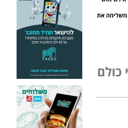
ראשונים.
ימה את
כ
ו
ל
ם