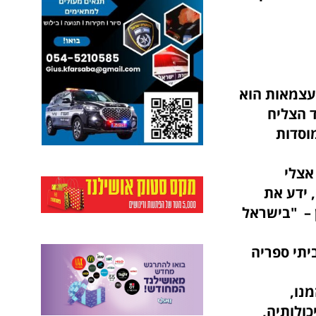
העצמאות הוא
ד
הצליח
וסדות
נה.
אצלי
 ידע את
ן – "בישראל
רחוב".
תי ספריה
והישגיו.
נו,
ולותיה,