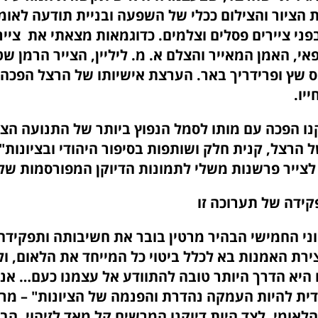
 הציור והצילום ככלי של השפעה ובניית תודעה לאומ
פני ציירים פסלים וצלמים. כדוגמאות מצאתי את ציי
פאי, האמן המאייר והצלם א. מ. ליליין, הצייר הרמן שט
ס שץ ופרידריך באר. הערצת אישיותו של הרצל הפכה
 בחייו.
 הפכה עם מותו לסמל הנפוץ ביותר של התנועה הצי
ל הרצל, קנית חלק ושותפות בסיפור היהודי ו
צייר פרשנות משלי לתמונות הדיוקן המפורסמות שלו
ידה של תערוכה זו
ני החמישי הבהיר מרטין בובר את חשיבותה ותפקידה
ירת האמנות בא לכלל ביטוי כל המייחד את הלאום, ול
היא הדרך היותר טובה להתוודע אל עצמנו כעם… אני
ית להיות העמקה נהדרת והפנמה של הציונות" – מרכ
לאומי, לצד היות דיוקנו המרשים קל מאד לזיהוי, הב