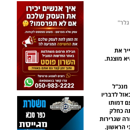
גלר"
יר את
א מוצגת.
וץ. מנכ"ל
אזל לדבריו
ם דמותו
תה כחלק
נבה בחרה שגרירות