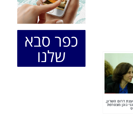
כפר סבא
שלנו
צת דרום השרון,
ני גונן מצטרפת
ט