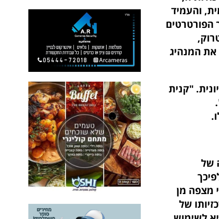
ית, והעמיד
ר הפורטרטים
רוק,
 את המנהיג
ונית.
"קנית
בציונות".
.
 של
פיכך
 מצפה מן
זיותו של
יא לשימוש