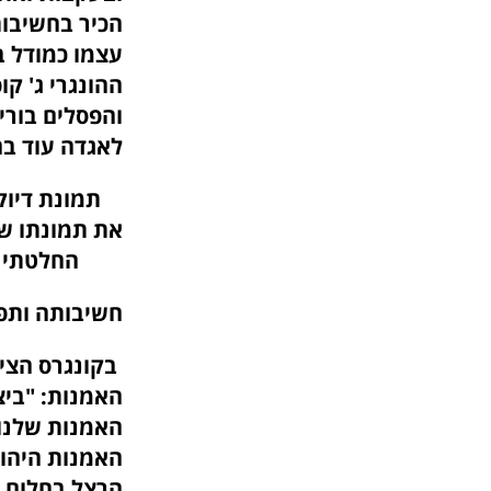
הכיר בחשיבות
עצמו כמודל ב
ההונגרי ג' קו
והפסלים בורי
לאגדה עוד
תמונת דיוקנו
את תמונתו ש
החלטתי ל
חשיבותה ותפק
בקונגרס הציו
האמנות: "ביצ
האמנות שלנו 
האמנות היהוד
הרצל בחלום ה