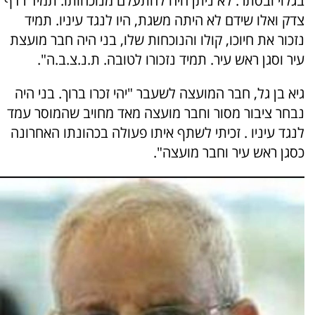
בגלוי ובסתר. לא ניתן היה להתעלם מנוכחותו. תמיד רדף
צדק ואלו שידם לא היתה משגת, היו לנגד עיניו. תמיד
נזכור את חיוכו, קולו והנוכחות שלו, בני היה חבר מועצת
עיר וסגן ראש עיר. תמיד נזכורו לטובה. ת.נ.צ.ב.ה".
גיא בן גל, חבר המועצה לשעבר "יהי זכרו ברוך. בני היה
נבחר ציבור מסור וחבר מועצה מאד מחויב שהמוסר עמד
לנגד עיניו . זכיתי לשתף איתו פעולה בכהונתו האחרונה
כסגן ראש עיר וחבר מועצה".