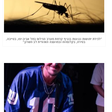
"לכידת יתושות נגועות בנגיף קדחת מערב הנילוס בתל אביב-יפו, בטייבה,
בטירה, בקלנסווה ובמועצה האזורית לב השרון"