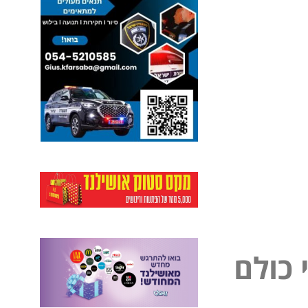
ל
פ
כ
ו
ל
ם
נ
י
י