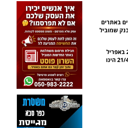
ים באתרים
נק שמוביל
האתרים יפתחו חינם בכל ימי חול המועד בין התאריכים: 17 עד ה-21 באפריל
2022. ימים א'-ד' ה-17-20/4/22, הינם ימי פעילות מלאים ויום ה' ה-21/4 הינו