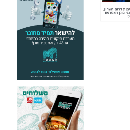
צת דרום השרון,
ני גונן מצטרפת
ט