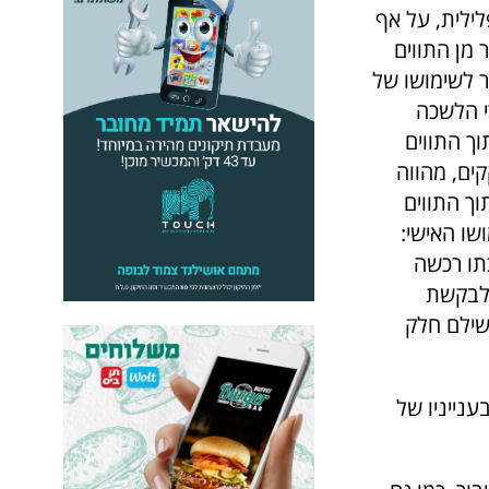
לילית, על אף
 מן התווים
ה נותר לשימושו של
די הלשכה
ך התווים
ים, מהווה
ך התווים
שו האישי:
תו רכשה
 לבקשת
שילם חלק
נייניו של