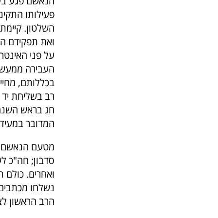
הנאשם פגע בער
פעילותו התקינה
השלטון. קיימת
ואת תפקידם הצ
על פני האינטרס
העבירה ממעשים
בכללותם, מחיי
רב בשליחת יד 
חג בראש השנה 
המדובר במעיד
מטעם הנאשם הע
סדבון; חה"כ ל
ואחרים. כולם 
נשלחו מכתבים 
הרב הראשון לצי