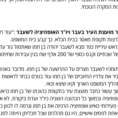
ת המקרה הנוכחי.
בר מועצת העיר בעבר ויו"ר האופוזיציה לשעבר
:"עוד רא
רצות תקופת מאסר בבית הכלא. כך קבע בית המשפט.
אש עיריית כפר סבא לשעבר יהודה בן חמו שאתמול גזר על
תקופת מאסר של שנתיים וקנס כספי של 200 אלף שח בגין עבירו
ותומכיו לשעבר מצרים על ההרשעה של בן חמו. מדובר באנש
יר את צדדיו החיוביים של בן חמו עוד בטרם נבחר לראשות 
ליך המשפט הארוך וקיוו שיצא זכאי.
ך עשור כחבר מועצת עיר בתקופת כהונתו של בן חמו כראש 
וזיציה ובמשך כל הכהונה השניה כיו"ר ועדת ביקורת. לא א
עילותי כאיש אופוזיציה הרגיזה את בן חמו וגרמה לו לכוון 
אחת לפסים אישיים, היו גם מהלכים שכל תכליתן הייתה לפג