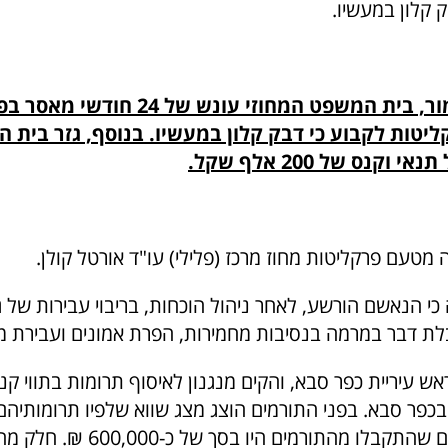
 קלון במעשיו.
היום גזר, כאמור, בית המשפט המחוזי עונש של
טות לקבוע כי דבק קלון במעשיו. בנוסף, גזר בית ה
וקנס של 200 אלף שקל.
מטעם פרקליטות מחוז מרכז (פלילי) עו"ד אורטל קולן.
 כי הנאשם הורשע, לאחר ניהול הוכחות, בריבוי עבירות של ג
בלת דבר במרמה בנסיבות מחמירות, הפרת אמונים ועבירת מ
ש עיריית כפר סבא, והקים מנגנון לאיסוף תרומות בתווי קנ
פר סבא. בפני התורמים הוצג מצג שווא שלפיו תרומותיהם י
לנזקקים. התווים שהתקבלו מהתורמים היו 