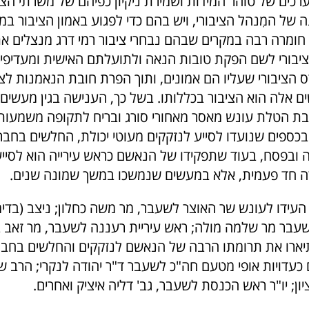
כים של טוהר המידות ושמירת ניקיון כפיהם של משרתי הציב
 של המִנהל הציבורי, ויש בהם כדי לפגוע באמון הציבור במ
 חומרה רבה במקרים שבהם נבחרי ציבור רמי דרג מנצלים א
יבורי לשם הפקת טובות הנאה ולתועלתם האישית ומעדיפים
 הציבורי שעליו הם אמונים, ותוך הפרת חובת הנאמנות לצי
 אלה הוא הציבור בכללותו. בשל כך, הענישה בגין מעשים
בת הטלת עונש מאסר מאחורי סורג ובריח לתקופה משמעותית
בכספים שנועדו לסייע לנזקקים מעוטי יכולת, החלשים בחבר
ובפסח, בעוד שתפקידו של הנאשם כראש עירייה הוא לסייע 
ה חד פעמית, אלא במעשים שנמשכו במשך שמונה שנים.
ידו לעונש שר האוצר לשעבר, מר משה כחלון; ניצב (בדימו
שעבר מר שלמה מולה; ראש עיריית רעננה לשעבר, מר זאב ב
תיארו את תרומתו הרבה של הנאשם לנזקקים והחלשים בחבר
כעדויות אופי מטעם חה"כ לשעבר ד"ר יהודה לנקרי; הרב 
ון; יו"ר ראש הכנסת לשעבר, גב' דליה איציק ואחרים.