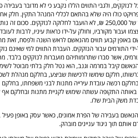
ל לנזקקים, ולגבי התווים הללו נקבע כי לא מדובר בעבירה פ
פרויקט כולו היה שלא בהתאם לכללי המנהל התקין. חלק אחר
שהתקבלו בסך של 250,000 ₪, לא הועבר לחלוקה לנזקקים. סכום ז
ו ועבור מקורביו, וחולק על-ידו כראות עיניו, לרבות לעוב
 באופן קבוע תווים מהנאשם לראש השנה ולפסח, זאת מתו
די התורמים עבור הנזקקים. העברת התווים למי שאינם נזקק
רמים, אשר סברו שתרומותיהם מועברות לנזקקים בלבד. מתו
נאשם קיבל במרמה וגנב, הוא נטל חלק בלתי מבוטל לשימו
רשותו, חלקם שימשו לרכישות שביצע, בחלקם מנהלת לשכ
בחלקם רכשה עובדת עירייה מתנות לבני משפחתו, בחלקם
באותה התקופה עשתה שימוש לקניית מתנות ובחלקם אף 
דת משק הבית שלו.
נאשם בעבירה של הפרת אמונים, כאשר עסק באופן פעיל בע
ם אותם תוך ניגוד עניינים מובהק.