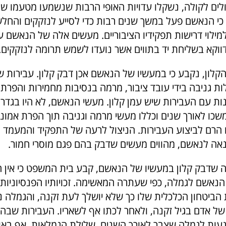
ים לקולה, נשקלו עדויות האופי הרבות שנשמעו מטעמו ש
כי הנאשם פעל במשך שנים רבות כדי לסייע לנזקקים והחל
ילוי דרישות תפקידיו הציבוריים. מעשים אלה של הנאשם עו
וקא בשליחת יד בתווים אשר נועדו לשמש תרומה לנזקקים.
הקלון, נקבע כי במעשיו של הנאשם אכן דבק קלון. עבירות 
ת גניבה בידי עובד ציבור, מרמה בנסיבות מחמירות והפרת 
ות עם העבירות שיש עמן קלון. מעשי הנאשם, לא היו בגדר
כו לאורך שנים וכללו מעשי מרמה וגניבה תוך הפרת אמונים
 הרם לביצוע העבירות. הניצול לרעה של התפקיד והמעמד ה
ה לנאשם, מהווים מעשים שדבק בהם פגם מוסרי חמור.
שדבק קלון במעשיו של הנאשם, קבע בית המשפט כי אין 
 הנאשם לגמלה, כפי שעתרה המאשימה. זכויותיו הפנסיוניות
 הביטחון הכלכלית שלו כך שלא יושלך לעת זקנה, והגמלה נ
ל אדם בגיל זקנה, ולאחר לכתו אף לשאריו. העבירות שבהן
געות לגמלה שצבר לאורך השנים. שלילת הגמלאות, אף באופ