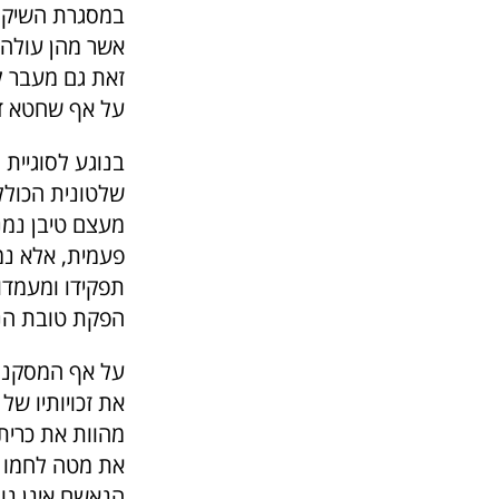
במסגרת השיקול
אשר מהן עולה 
זאת גם מעבר למ
על אף שחטא דו
בנוגע לסוגיית 
שלטונית הכוללו
מעצם טיבן נמנ
פעמית, אלא נמש
תפקידו ומעמדו
הפקת טובת הנא
על אף המסקנה 
את זכויותיו של
מהוות את כרית
את מטה לחמו ש
הנאשם אינן נו