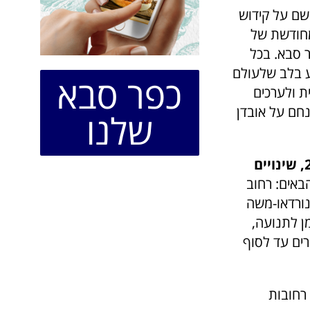
ם על קידוש
המחודשת של
ר סבא. בכל
ע בלב שלעולם
כפר סבא
ת ולערכים
נחם על אובדן
שלנו
על רקע אירועי יום הזיכרון, צפויים בעיר ביום רביעי, ה-4 במאי 2022, שינויים
רחובות הבאים: רחוב
נורדאו-משה
ן לתנועה,
רים עד לסוף
בין רחובות