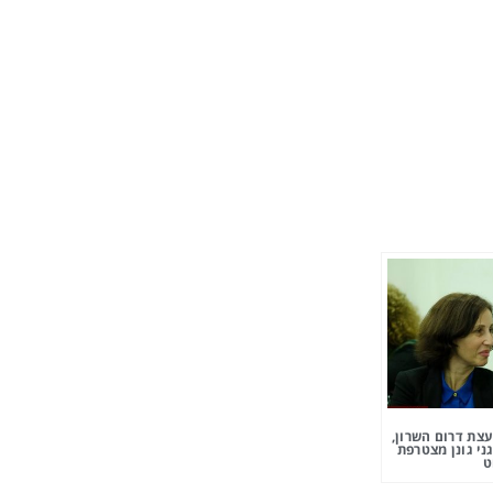
צת דרום השרון,
ני גונן מצטרפת
ט