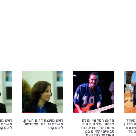
ומשרד
הראפ המקומי עולה
ראש מועצת דרום השרון,
ראש מוע
 תכנון
לבמה: ערב היפ הופ
אושרת גני גונן מצטרפת
אושרת ג
שכונת
מיוחד של יוצרים כפר
לאיזנקוט
לאיזנקו
בעיר
סבאיים יתקיים בגן
הארכיאולוגי בעיר