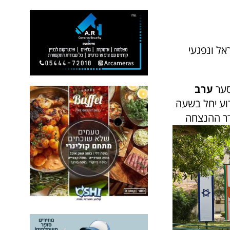
אל ונפגעי
ערב
וע יחל בשעה
וג 1 בשכונת עלייה. חדר ההנצחה