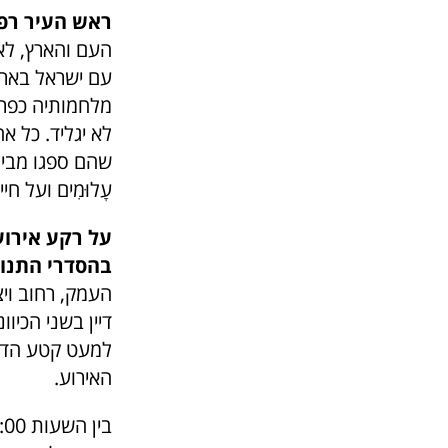
ראש העיר רפי
העם והארץ, לא 
עם ישראל בארצו
מלחמותיה כפר 
לא יגליד. כל 
שהם ספגו מבית.
עָלוּמִים ועל 
בהסדרי התנו
העמק, רחוב ויצ
דיין בשני הכיו
למעט קטע הדרך 
האירוע.