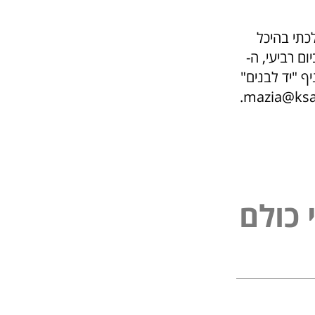
כתי בהיכל
ם רביעי, ה-
"ר סניף "יד לבנים"
.
mazia@ksab
פ
נ
ל
י
ם
כ
ל
ו
ו
כ
ל