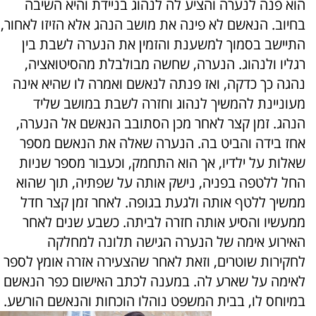
הוא פנה לנערה והציע לה לנהוג בניידת והיא השיבה
בחיוב. הנאשם לא פינה את מושב הנהג אלא הזיזו לאחור,
התיישב בסמוך למשענת והזמין את הנערה לשבת בין
רגליו ולנהוג. הנערה, שחשה מבולבלת מהסיטואציה,
נהגה כך כדקה, ואז פנתה לנאשם ואמרה לו שהיא אינה
מעוניינת להמשיך לנהוג וחזרה לשבת במושב שליד
הנהג. זמן קצר לאחר מכן הסתובב הנאשם אל הנערה,
אחז בידה והביט בה. הנערה שאלה את הנאשם מספר
שאלות על ילדיו, אך הוא התחמק, וכעבור מספר שניות
החל ללטפה בפניה, נישק אותה על שפתיה, תוך שהוא
ממשיך ללטף אותה ולגעת בגופה. לאחר זמן קצר חדל
ממעשיו והסיע אותה חזרה לביתה. כשבע שנים לאחר
האירוע אימה של הנערה הגישה תלונה למחלקה
לחקירות
שוטר
ים, וזאת לאחר שהצעירה אזרה אומץ לספר
לאימה על שארע לה. במענה לכתב האישום כפר הנאשם
במיוחס לו, בבית המשפט נוהלו הוכחות והנאשם הורשע.